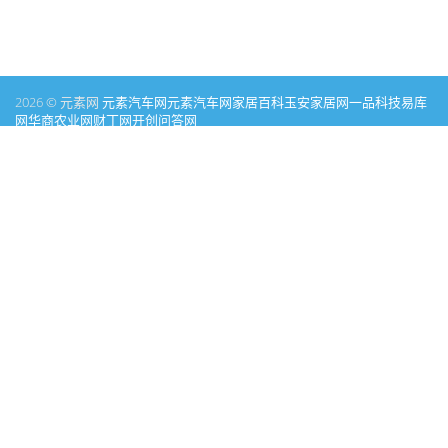
2026 © 元素网
元素汽车网
元素汽车网
家居百科
玉安家居网
一品科技
易库
网
华商农业网
财丁网
开创问答网