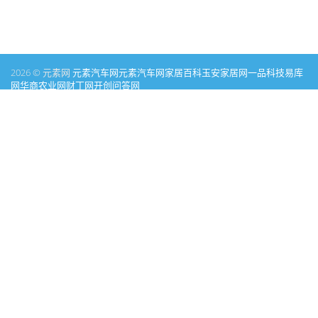
2026 © 元素网
元素汽车网
元素汽车网
家居百科
玉安家居网
一品科技
易库
网
华商农业网
财丁网
开创问答网