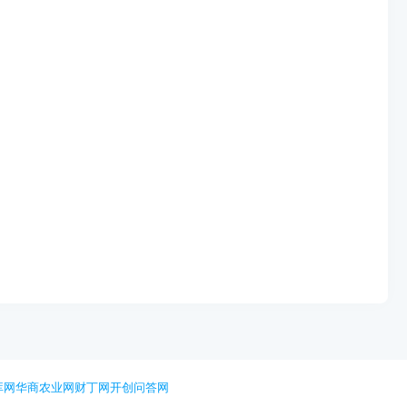
库网
华商农业网
财丁网
开创问答网