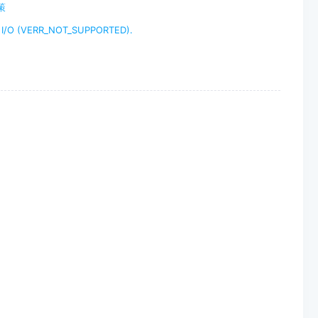
策
c I/O (VERR_NOT_SUPPORTED).