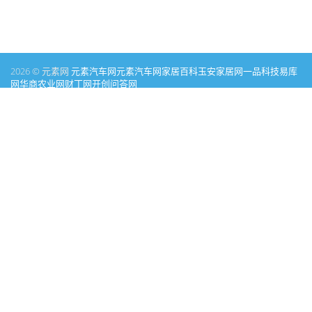
2026 © 元素网
元素汽车网
元素汽车网
家居百科
玉安家居网
一品科技
易库
网
华商农业网
财丁网
开创问答网