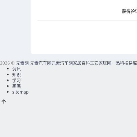
获得验
2026 ©
元素网
元素汽车网
元素汽车网
家居百科
玉安家居网
一品科技
易库
资讯
知识
学习
画画
sitemap